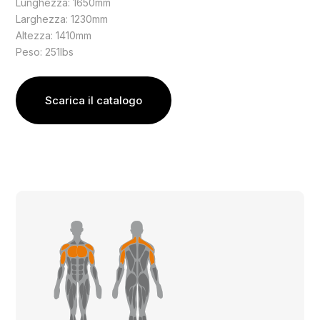
Lunghezza: 1650mm
Larghezza: 1230mm
Altezza: 1410mm
Peso: 251lbs
Scarica il catalogo