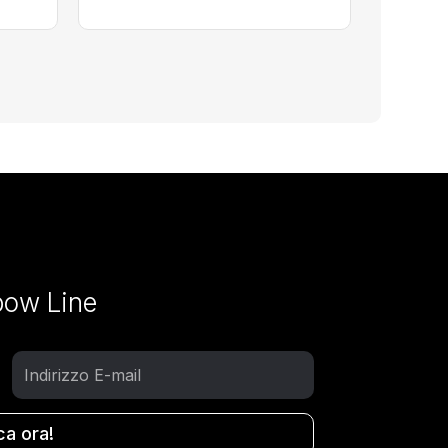
bow Line
ca ora!