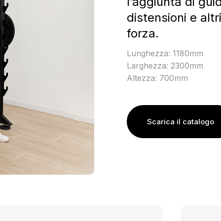
l’aggiunta di gui
distensioni e alt
forza.
Lunghezza: 1180mm
Larghezza: 2300mm
Altezza: 700mm
Scarica il catalogo