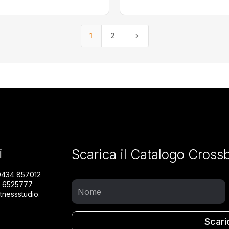
5
1
2
i
Scarica il Catalogo Cross
0434 857012
8 6525777
tnessstudio.
Scari